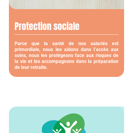
Protection sociale
Parce que la santé de nos salariés est
primordiale, nous les aidons dans l’accès aux
soins, nous les protégeons face aux risques de
la vie et les accompagnons dans la préparation
de leur retraite.