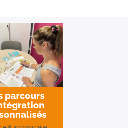
s parcours
ntégration
sonnalisés
cueilli, accompagné et