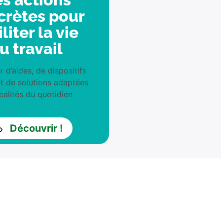
crètes pour
iliter la vie
u travail
r d’aides, de dispositifs
t de solutions adaptées
éalités du quotidien
Découvrir !