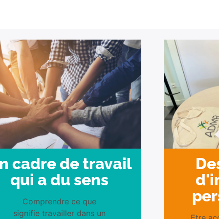
De
n cadre de travail
d'i
qui a du sens
per
Comprendre ce que
signifie travailler dans un
Etre ac