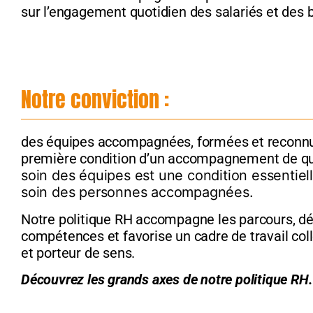
sur l’engagement quotidien des salariés et des b
chaque jour
chaque jour
chaque jour
chaque jour
chaque jour
chaque jour
Notre conviction :
des équipes accompagnées, formées et reconnu
première condition d’un accompagnement de qu
soin des équipes est une condition essentiel
soin des personnes accompagnées.
Notre politique RH accompagne les parcours, dé
compétences et favorise un cadre de travail colle
et porteur de sens.
Découvrez les grands axes de notre politique RH.