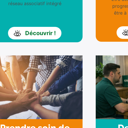
réseau associatif intégré
progres
être à
Découvrir !
Prendre soin de
De