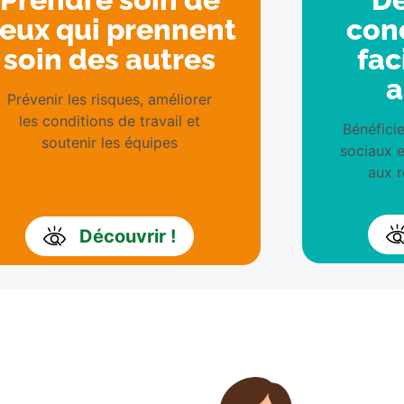
eux qui prennent
con
soin des autres
fac
a
Prévenir les risques, améliorer
les conditions de travail et
Bénéficie
soutenir les équipes
sociaux e
aux r
Découvrir !